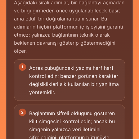
Aşağıdaki sıralı adımlar, bir bağlantıyı açmadan
ve bilgi girmeden önce uygulanabilecek basit
ama etkili bir doğrulama rutini sunar. Bu
adımların hiçbiri platformun iç işleyişini garanti
etmez; yalnızca bağlantının teknik olarak
beklenen davranışı gösterip göstermediğini
ölçer.
Adres çubuğundaki yazımı harf harf
kontrol edin; benzer görünen karakter
değişiklikleri sık kullanılan bir yanıltma
yöntemidir.
Bağlantının şifreli olduğunu gösteren
kilit simgesini kontrol edin; ancak bu
simgenin yalnızca veri iletimini
şifrelediğini, platformun bütünüyle