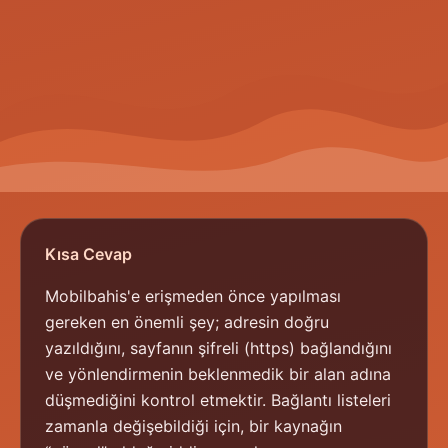
Kısa Cevap
Mobilbahis'e erişmeden önce yapılması
gereken en önemli şey; adresin doğru
yazıldığını, sayfanın şifreli (https) bağlandığını
ve yönlendirmenin beklenmedik bir alan adına
düşmediğini kontrol etmektir. Bağlantı listeleri
zamanla değişebildiği için, bir kaynağın