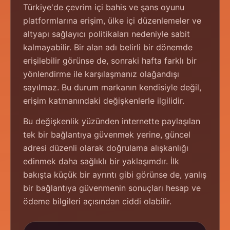
Türkiye'de çevrim içi bahis ve şans oyunu
platformlarına erişim, ülke içi düzenlemeler ve
altyapı sağlayıcı politikaları nedeniyle sabit
kalmayabilir. Bir alan adı belirli bir dönemde
erişilebilir görünse de, sonraki hafta farklı bir
yönlendirme ile karşılaşmanız olağandışı
sayılmaz. Bu durum markanın kendisiyle değil,
erişim katmanındaki değişkenlerle ilgilidir.
Bu değişkenlik yüzünden internette paylaşılan
tek bir bağlantıya güvenmek yerine, güncel
adresi düzenli olarak doğrulama alışkanlığı
edinmek daha sağlıklı bir yaklaşımdır. İlk
bakışta küçük bir ayrıntı gibi görünse de, yanlış
bir bağlantıya güvenmenin sonuçları hesap ve
ödeme bilgileri açısından ciddi olabilir.