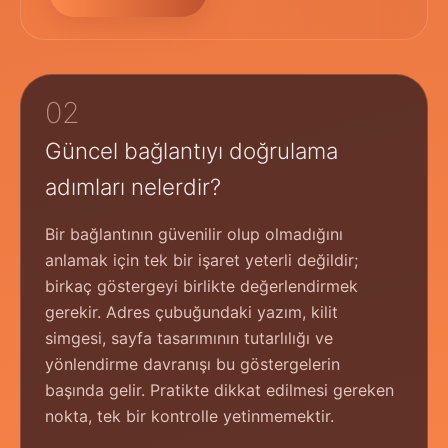
02
Güncel bağlantıyı doğrulama
adımları nelerdir?
Bir bağlantının güvenilir olup olmadığını
anlamak için tek bir işaret yeterli değildir;
birkaç göstergeyi birlikte değerlendirmek
gerekir. Adres çubuğundaki yazım, kilit
simgesi, sayfa tasarımının tutarlılığı ve
yönlendirme davranışı bu göstergelerin
başında gelir. Pratikte dikkat edilmesi gereken
nokta, tek bir kontrolle yetinmemektir.