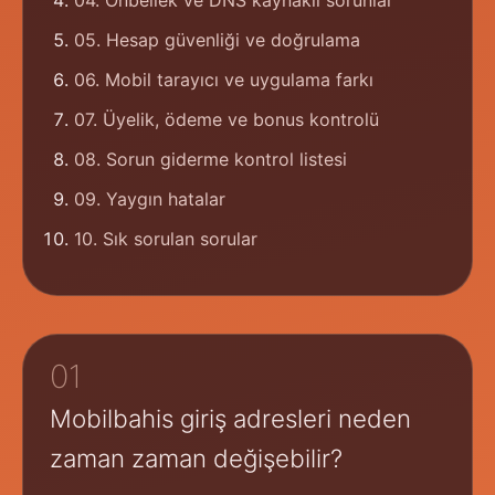
04. Önbellek ve DNS kaynaklı sorunlar
05. Hesap güvenliği ve doğrulama
06. Mobil tarayıcı ve uygulama farkı
07. Üyelik, ödeme ve bonus kontrolü
08. Sorun giderme kontrol listesi
09. Yaygın hatalar
10. Sık sorulan sorular
01
Mobilbahis giriş adresleri neden
zaman zaman değişebilir?