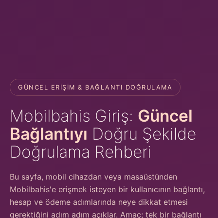
GÜNCEL ERIŞIM & BAĞLANTI DOĞRULAMA
Mobilbahis Giriş:
Güncel
Bağlantıyı
Doğru Şekilde
Doğrulama Rehberi
Bu sayfa, mobil cihazdan veya masaüstünden
Mobilbahis'e erişmek isteyen bir kullanıcının bağlantı,
hesap ve ödeme adımlarında neye dikkat etmesi
gerektiğini adım adım açıklar. Amaç; tek bir bağlantı